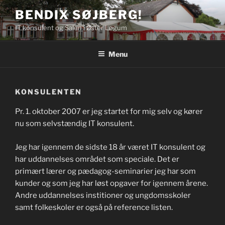
Videre
BENDIX SØJBERG!
til
IT konsulent og Salen i Øster Løgum
indhold
Menu
KONSULENTEN
Pr. 1. oktober 2007 er jeg startet for mig selv og kører
nu som selvstændig IT konsulent.
Jeg har igennem de sidste 18 år været IT konsulent og
har uddannelses området som speciale. Det er
primært lærer og pædagog-seminarier jeg har som
kunder og som jeg har løst opgaver for igennem årene.
Andre uddannelses institioner og ungdomsskoler
samt folkeskoler er også på reference listen.